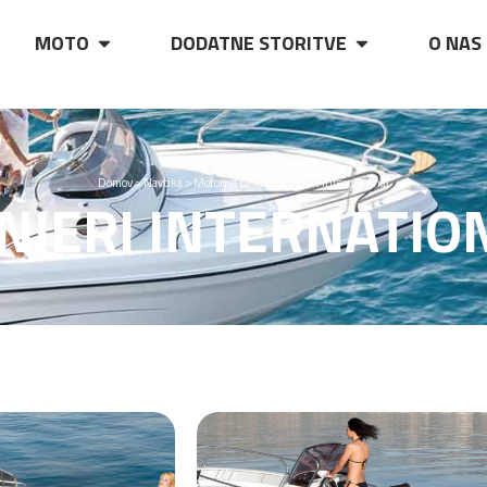
MOTO
DODATNE STORITVE
O NAS
Domov
>
Navtika
>
Motorna plovila
>
Ranieri International
NIERI INTERNATIO