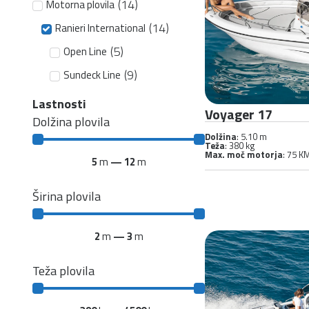
(
14
)
Motorna plovila
(
14
)
Ranieri International
(
5
)
Open Line
(
9
)
Sundeck Line
Lastnosti
Voyager 17
Dolžina plovila
Dolžina
: 5.10 m
Teža
: 380 kg
Max. moč motorja
: 75 K
5
m
—
12
m
Širina plovila
2
m
—
3
m
Teža plovila