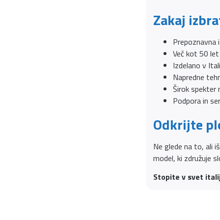
Zakaj izbra
Prepoznavna it
Več kot 50 let 
Izdelano v Ital
Napredne tehn
Širok spekter
Podpora in se
Odkrijte pl
Ne glede na to, ali i
model, ki združuje s
Stopite v svet ital