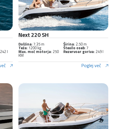
Next 220 SH
Dolžina
: 7.35 m
Širina
: 2.50 m
Teža
: 1200 kg
Število oseb
: 7
 242 l
Max. moč motorja
: 250
Rezervoar goriva
: 249 l
KM
več
Poglej več