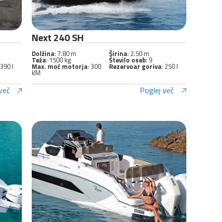
Next 240 SH
Dolžina
: 7.80 m
Širina
: 2.50 m
Teža
: 1500 kg
Število oseb
: 9
 390 l
Max. moč motorja
: 300
Rezervoar goriva
: 250 l
KM
več
Poglej več