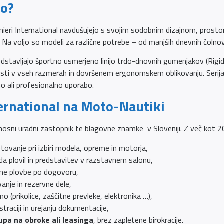
jo?
nieri International navdušujejo s svojim sodobnim dizajnom, prostor
 Na voljo so modeli za različne potrebe – od manjših dnevnih čolnov 
dstavljajo športno usmerjeno linijo trdo-dnovnih gumenjakov (Rigid 
nosti v vseh razmerah in dovršenem ergonomskem oblikovanju. Serija 
no ali profesionalno uporabo.
ternational na Moto-Nautiki
osni uradni zastopnik te blagovne znamke v Sloveniji. Z več kot 20
ovanje pri izbiri modela, opreme in motorja,
a plovil in predstavitev v razstavnem salonu,
ne plovbe po dogovoru,
vanje in rezervne dele,
 (prikolice, zaščitne prevleke, elektronika …),
straciji in urejanju dokumentacije,
pa na obroke ali leasinga
, brez zapletene birokracije.