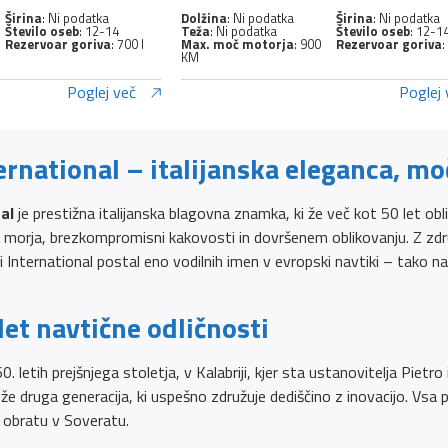
Širina
: Ni podatka
Dolžina
: Ni podatka
Širina
: Ni podatka
Število oseb
: 12-14
Teža
: Ni podatka
Število oseb
: 12-1
Rezervoar goriva
: 700 l
Max. moč motorja
: 900
Rezervoar goriva
:
KM
Poglej več
Poglej 
ernational – italijanska eleganca, moč
al
je prestižna italijanska blagovna znamka, ki že več kot 50 let oblik
o morja, brezkompromisni kakovosti in dovršenem oblikovanju. Z zdr
ri International postal eno vodilnih imen v evropski navtiki – tako n
let navtične odličnosti
 letih prejšnjega stoletja, v Kalabriji, kjer sta ustanovitelja Pietro
e druga generacija, ki uspešno združuje dediščino z inovacijo. Vsa plo
obratu v Soveratu.