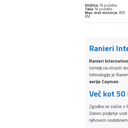
Dolžina
: Ni podatka
Teža
: Ni podatka
Max. moč motorja
: 800
KM
Ranieri Int
Ranieri Internation
temelji na strasti d
tehnologije je Ranie
serije Cayman
.
Več kot 50 
Zgodba se začne v 60.
Danes podjetje vodi ž
njihovem sodobnem 