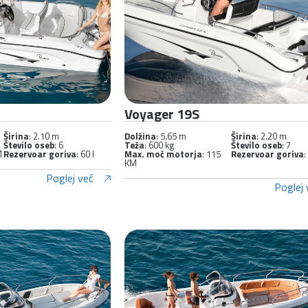
Voyager 19S
Širina
: 2.10 m
Dolžina
: 5.65 m
Širina
: 2.20 m
Število oseb
: 6
Teža
: 600 kg
Število oseb
: 7
M
Rezervoar goriva
: 60 l
Max. moč motorja
: 115
Rezervoar goriva
:
KM
Poglej več
Poglej 