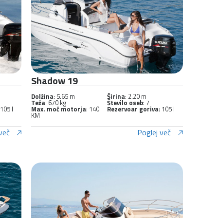
Shadow 19
Dolžina
: 5.65 m
Širina
: 2.20 m
Teža
: 670 kg
Število oseb
: 7
 105 l
Max. moč motorja
: 140
Rezervoar goriva
: 105 l
KM
več
Poglej več