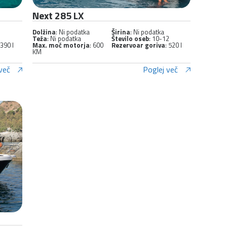
Next 285 LX
Dolžina
: Ni podatka
Širina
: Ni podatka
Teža
: Ni podatka
Število oseb
: 10-12
 390 l
Max. moč motorja
: 600
Rezervoar goriva
: 520 l
KM
več
Poglej več