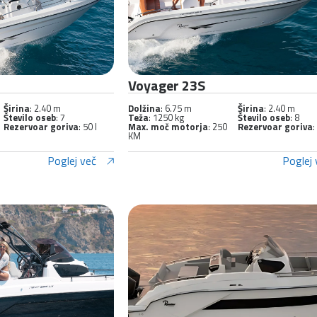
Voyager 23S
Širina
: 2.40 m
Dolžina
: 6.75 m
Širina
: 2.40 m
Število oseb
: 7
Teža
: 1250 kg
Število oseb
: 8
Rezervoar goriva
: 50 l
Max. moč motorja
: 250
Rezervoar goriva
:
KM
Poglej več
Poglej 