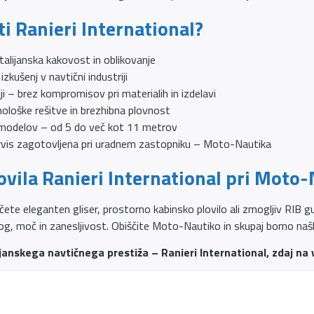
ti Ranieri International?
alijanska kakovost in oblikovanje
izkušenj v navtični industriji
iji – brez kompromisov pri materialih in izdelavi
ološke rešitve in brezhibna plovnost
 modelov – od 5 do več kot 11 metrov
rvis zagotovljena pri uradnem zastopniku – Moto-Nautika
ovila Ranieri International pri Moto-
ščete eleganten gliser, prostorno kabinsko plovilo ali zmogljiv RIB gu
log, moč in zanesljivost. Obiščite Moto-Nautiko in skupaj bomo našli 
ijanskega navtičnega prestiža – Ranieri International, zdaj na 