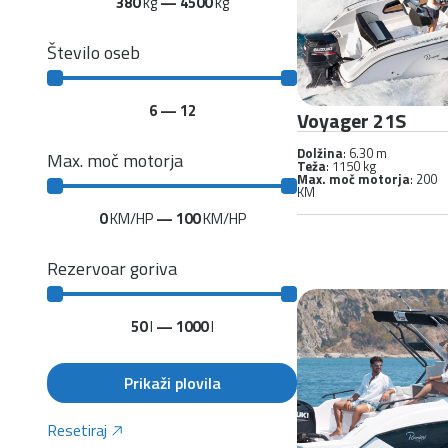
380
kg
—
4500
kg
Število oseb
6
—
12
Voyager 21S
Dolžina
: 6.30 m
Max. moč motorja
Teža
: 1150 kg
Max. moč motorja
: 200
KM
0
KM/HP
—
100
KM/HP
Rezervoar goriva
50
l
—
1000
l
Prikaži plovila
Resetiraj