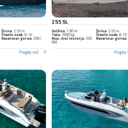
255 SL
Širina
: 2.55 m
Dolžina
: 7.80 m
Širina
: 2.55 m
Število oseb
: 8-10
Teža
: 2000 kg
Število oseb
: 8-10
Rezervoar goriva
: 390 l
Max. moč motorja
: 350
Rezervoar goriva
:
KM
Poglej več
Poglej 