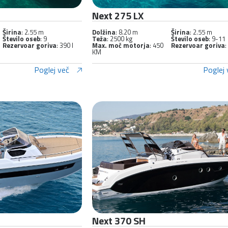
Next 275 LX
Širina
: 2.55 m
Dolžina
: 8.20 m
Širina
: 2.55 m
Število oseb
: 9
Teža
: 2500 kg
Število oseb
: 9-11
Rezervoar goriva
: 390 l
Max. moč motorja
: 450
Rezervoar goriva
:
KM
Poglej več
Poglej 
Next 370 SH