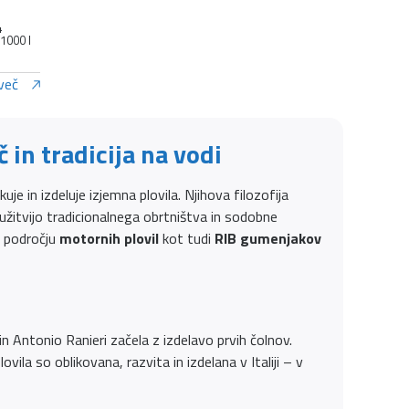
4
 1000 l
več
 in tradicija na vodi
uje in izdeluje izjemna plovila. Njihova filozofija
užitvijo tradicionalnega obrtništva in sodobne
a področju
motornih plovil
kot tudi
RIB gumenjakov
 in Antonio Ranieri začela z izdelavo prvih čolnov.
vila so oblikovana, razvita in izdelana v Italiji – v