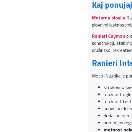
Kaj ponuja
Motorna plovila
Ra
plovnimi lastnostmi.
Ranieri Cayman
pre
konstrukciji, stabil
družinsko, rekreativ
Ranieri In
Moto-Nautika je pon
strokovno svet
možnost ogled
možnost test
servis, vzdrže
dodatno opremo
pomoč pri regi
možnost naku