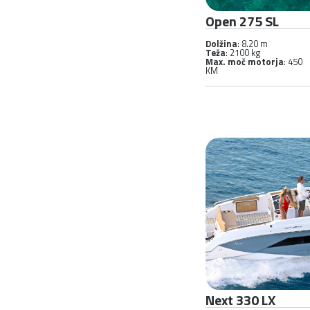
Open 275 SL
Dolžina
: 8.20 m
Teža
: 2100 kg
Max. moč motorja
: 450
KM
Next 330 LX