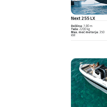
Next 255 LX
Dolžina
: 7.80 m
Teža
: 2200 kg
Max. moč motorja
: 350
KM