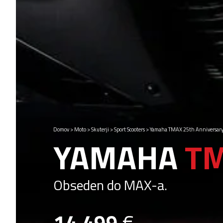
Domov
>
Moto
>
Skuterji
>
Sport Scooters
>
Yamaha TMAX 25th Anniversar
YAMAHA
TM
Obseden do MAX-a.
14.499
€