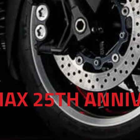
y
AX 25TH ANNI