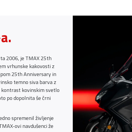
a.
eta 2006, je TMAX 25th
em vrhunske kakovosti z
tipom 25th Anniversary in
insko temno siva barva z
kontrast kovinskim svetlo
to po dopolnita še črni
vedno spremenil življenje
o TMAX-ovi navdušenci že