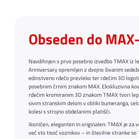
Obseden do MAX-
Navdihnjen s prvo posebno izvedbo TMAX iz l
Anniversary opremljen z dvojno šivanim sedež
edinstveno rdečo prevleko ter rdečim 3D logo
posebnim črnim znakom MAX. Ekskluzivna kov
rdečim kromiranim 3D znakom TMAX tvori lep 
sivim stranskim delom v obliki bumeranga, celo
kolesi s strojno obdelanimi platišči.
Ikoničen, eleganten in originalen: TMAX je za 
več sto tisoč voznikov – in številne stranke s