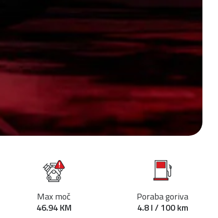
Max moč
Poraba goriva
46.94 KM
4.8 l / 100 km