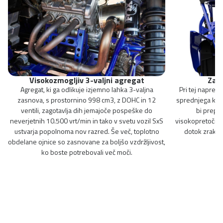
Visokozmogljiv 3-valjni agregat
Zada
Agregat, ki ga odlikuje izjemno lahka 3-valjna
Pri tej napred
zasnova, s prostornino 998 cm3, z DOHC in 12
sprednjega konca
ventili, zagotavlja dih jemajoče pospeške do
bi prepre
neverjetnih 10.500 vrt/min in tako v svetu vozil SxS
visokopretočni v
ustvarja popolnoma nov razred. Še več, toplotno
dotok zraka 
obdelane ojnice so zasnovane za boljšo vzdržljivost,
ko boste potrebovali več moči.