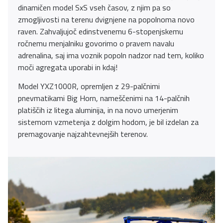
dinamičen model SxS vseh časov, z njim pa so
zmogljivosti na terenu dvignjene na popolnoma novo
raven. Zahvaljujoč edinstvenemu 6-stopenjskemu
ročnemu menjalniku govorimo o pravem navalu
adrenalina, saj ima voznik popoln nadzor nad tem, koliko
moči agregata uporabi in kdaj!
Model YXZ1000R, opremljen z 29-palčnimi
pnevmatikami Big Horn, nameščenimi na 14-palčnih
platiščih iz litega aluminija, in na novo umerjenim
sistemom vzmetenja z dolgim hodom, je bil izdelan za
premagovanje najzahtevnejših terenov.