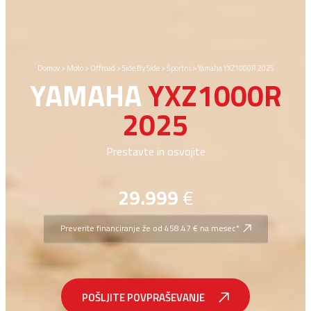
Domov
>
Moto
>
Offroad
>
Side By Side
>
Športni
>
Yamaha YXZ1000R 2025
YAMAHA
YXZ1000R
2025
Prestavte in osvojite
29.999
€
Preverite financiranje že od 458.47 € na mesec*
POŠLJITE POVPRAŠEVANJE