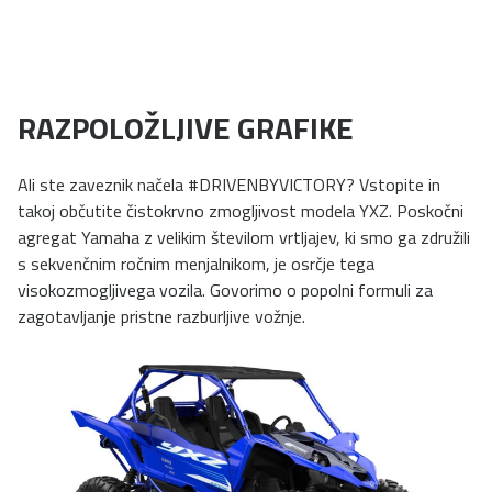
RAZPOLOŽLJIVE GRAFIKE
Ali ste zaveznik načela #DRIVENBYVICTORY? Vstopite in
takoj občutite čistokrvno zmogljivost modela YXZ. Poskočni
agregat Yamaha z velikim številom vrtljajev, ki smo ga združili
s sekvenčnim ročnim menjalnikom, je osrčje tega
visokozmogljivega vozila. Govorimo o popolni formuli za
zagotavljanje pristne razburljive vožnje.