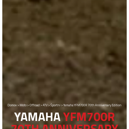
Domov
>
Moto
>
Offroad
>
ATV
>
Športni
>
Yamaha YFM700R 70th Anniversary Edition
YAMAHA
YFM700R
70TH ANNIVERSARY