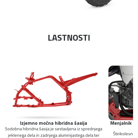
LASTNOSTI
Izjemno močna hibridna šasija
Menjalnik s 
Sodobna hibridna šasija je sestavljena iz sprednjega
Štirikolesnik
jeklenega dela in zadnjega aluminijastega dela ter