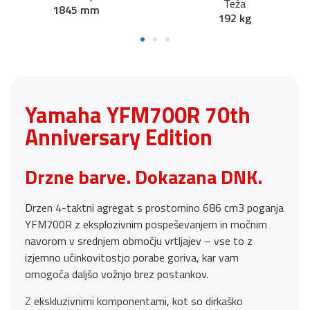
Teža
1845 mm
192 kg
Yamaha YFM700R 70th
Anniversary Edition
Drzne barve. Dokazana DNK.
Drzen 4-taktni agregat s prostornino 686 cm3 poganja
YFM700R z eksplozivnim pospeševanjem in močnim
navorom v srednjem območju vrtljajev – vse to z
izjemno učinkovitostjo porabe goriva, kar vam
omogoča daljšo vožnjo brez postankov.
Z ekskluzivnimi komponentami, kot so dirkaško