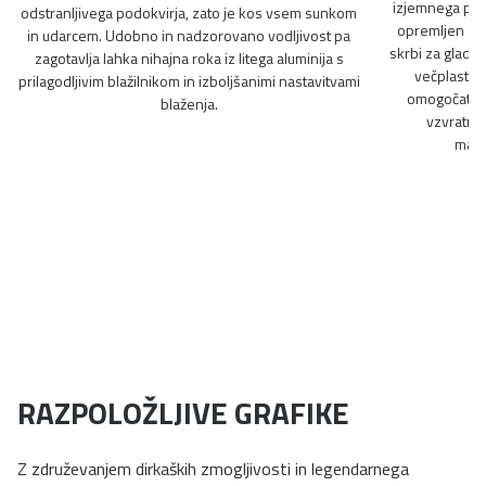
izjemnega pot
odstranljivega podokvirja, zato je kos vsem sunkom
opremljen z m
in udarcem. Udobno in nadzorovano vodljivost pa
skrbi za gladko
zagotavlja lahka nihajna roka iz litega aluminija s
večplastna
prilagodljivim blažilnikom in izboljšanimi nastavitvami
omogočata p
blaženja.
vzvratna
mane
RAZPOLOŽLJIVE GRAFIKE
Z združevanjem dirkaških zmogljivosti in legendarnega