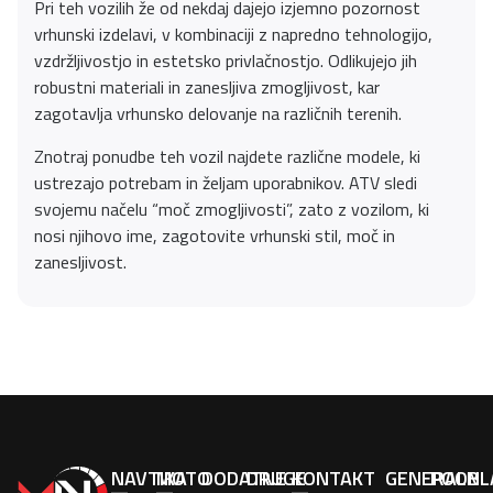
Pri teh vozilih že od nekdaj dajejo izjemno pozornost
vrhunski izdelavi, v kombinaciji z napredno tehnologijo,
vzdržljivostjo in estetsko privlačnostjo. Odlikujejo jih
robustni materiali in zanesljiva zmogljivost, kar
zagotavlja vrhunsko delovanje na različnih terenih.
Znotraj ponudbe teh vozil najdete različne modele, ki
ustrezajo potrebam in željam uporabnikov. ATV sledi
svojemu načelu “moč zmogljivosti”, zato z vozilom, ki
nosi njihovo ime, zagotovite vrhunski stil, moč in
zanesljivost.
NAVTIKA
MOTO
DODATNE
DRUGE
KONTAKT
GENERALNI
POOBL