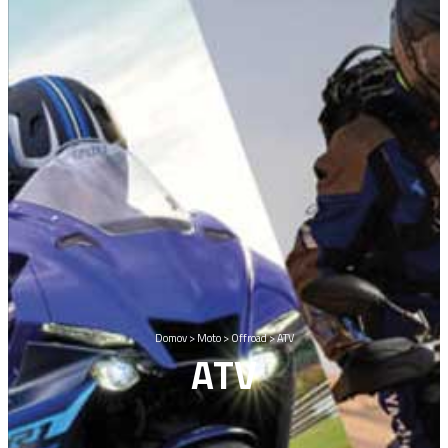
Domov
>
Moto
>
Offroad
>
ATV
ATV