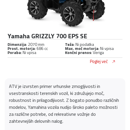
Yamaha GRIZZLY 700 EPS SE
Dimenzija
: 2070 mm
Teža
: Ni podatka
Prost. motorja
: 686 cc
Max. moč motorja
: Ni vpisa
Poraba
: Ni vpisa
Končni prenos
: Veriga
Poglej več
ATV je izvrsten primer vrhunske zmogljivosti in
vsestranskosti terenskih vozil, ki združujejo moč,
robustnost in prilagodljivost. Z bogato ponudbo različnih
modelov, Yamahina vozila nudijo široko paleto možnosti
za različne potrebe, od rekreativne vožnje do
zahtevnejših delovnih nalog.