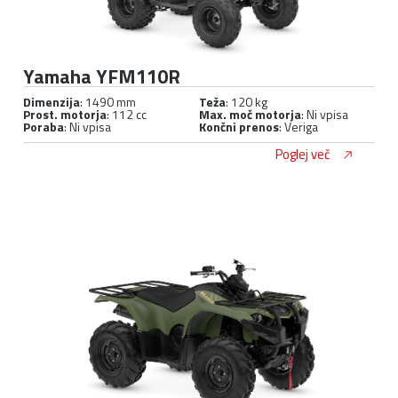
Yamaha YFM110R
Dimenzija
: 1490 mm
Teža
: 120 kg
Prost. motorja
: 112 cc
Max. moč motorja
: Ni vpisa
Poraba
: Ni vpisa
Končni prenos
: Veriga
Poglej več