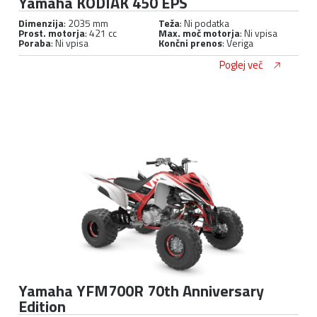
Yamaha KODIAK 450 EPS
Dimenzija
: 2035 mm
Teža
: Ni podatka
Prost. motorja
: 421 cc
Max. moč motorja
: Ni vpisa
Poraba
: Ni vpisa
Končni prenos
: Veriga
Poglej več
Yamaha YFM700R 70th Anniversary
Edition