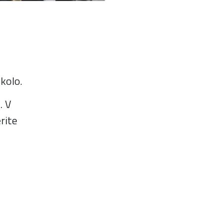
kolo.
. V
rite