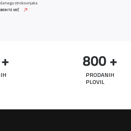
ušenega strokovnjaka
BERITE VEČ
PREBERITE VE
 +
800
 +
IH
PRODANIH
PLOVIL