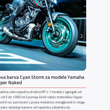
va barva Cyan Storm za modele Yamaha
Predstavl
per Naked
s 350 KM
ahina zelo uspešna družina MT s 7 modeli z agregati od
Yamaha Motor
 cm3 do 1000 cm3 ponuja širok nabor motociklov Hyper
bodo navdušile
ed ki so zasnovani s pravo mešanico zmogljivosti in sloga
povsem novim
vsako obdobje kariere od najstnika začetnika do
nadgradnjami