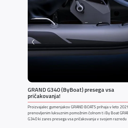
rji za
GRAND G340 (ByBoat) presega vsa
nzije
pričakovanja!
vi XSR900 GP
Proizvajalec gumenjakov GRAND BOATS prihaja v leto 202
leta živahnih
prenovljenim luksuznim pomožnim čolnom t i By Boat GR
G340 ki zares presega vsa pričakovanja v svojem razredu