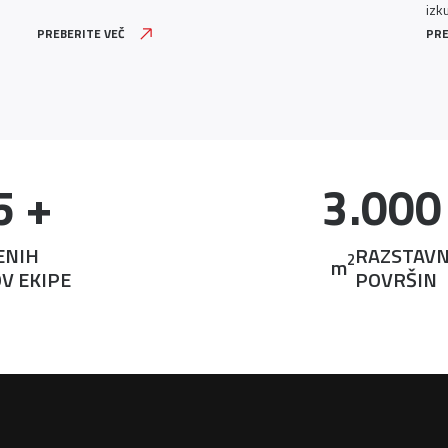
izk
PREBERITE VEČ
PRE
5
 +
3.000
ENIH
RAZSTAVN
2
m
V EKIPE
POVRŠIN