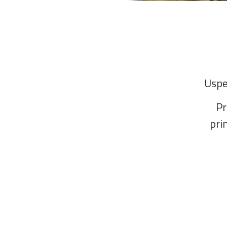
Uspe
Pr
pri