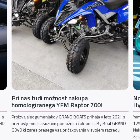
Pri nas tudi možnost nakupa
No
homologiranega YFM Raptor 700!
Hy
1 s
Proizvajalec gumenjakov GRAND BOATS prihaja v leto 2021 s
Yam
AND
prenovljenim luksuznim pomožnim čolnom t i By Boat GRAND
125
G340 ki zares presega vsa pričakovanja v svojem razredu
Nak
za 