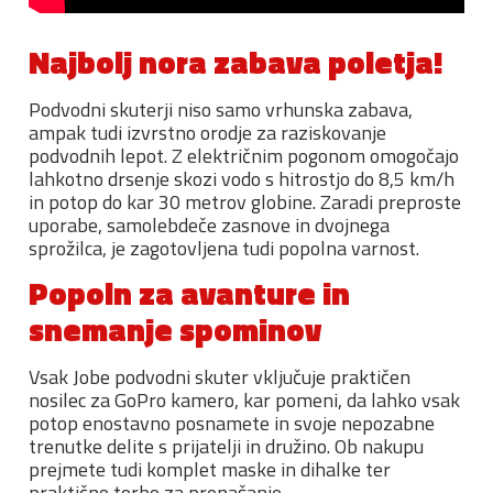
Najbolj nora zabava poletja!
Podvodni skuterji niso samo vrhunska zabava,
ampak tudi izvrstno orodje za raziskovanje
podvodnih lepot. Z električnim pogonom omogočajo
lahkotno drsenje skozi vodo s hitrostjo do 8,5 km/h
in potop do kar 30 metrov globine. Zaradi preproste
uporabe, samolebdeče zasnove in dvojnega
sprožilca, je zagotovljena tudi popolna varnost.
Popoln za avanture in
snemanje spominov
Vsak Jobe podvodni skuter vključuje praktičen
nosilec za GoPro kamero, kar pomeni, da lahko vsak
potop enostavno posnamete in svoje nepozabne
trenutke delite s prijatelji in družino. Ob nakupu
prejmete tudi komplet maske in dihalke ter
praktično torbo za prenašanje.