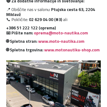
🔵 Za dodatne informacije in svetovanje:
📍 Obiščite nas v salonu:
Ptujska cesta 63, 2204
Miklavž
📞 Pokličite:
02 629 04 00 (#3)
ali
+386 51 222 122 (oprema)
📧 Pišite nam:
oprema@moto-nautika.com
🌐 Spletna stran:
www.moto-nautika.com
🌐 Spletna trgovina:
www.motonautika-shop.com