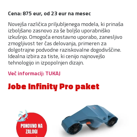
Cena: 875 eur, od 23 eur na mesec
Novejša različica priljubljenega modela, ki prinaša
izboljšano zasnovo za še boljšo uporabniško
izkušnjo. Omogoča enostavno uporabo, zanesljivo
zmogljivost ter čas delovanja, primeren za
dolgotrajne podvodne raziskovalne dogodivščine.
Idealna izbira za tiste, ki cenijo najnovejšo
tehnologijo in izpopolnjen dizajn.
Več informacij: TUKAJ
Jobe Infinity Pro paket