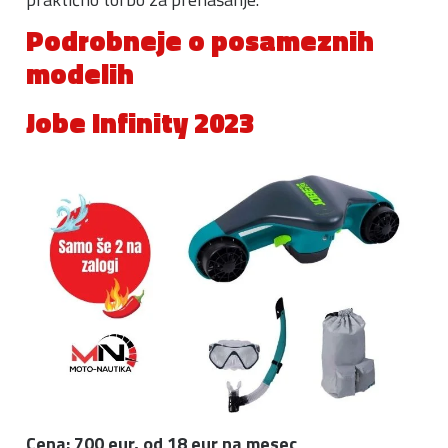
Podrobneje o posameznih
modelih
Jobe Infinity 2023
Cena: 700 eur, od 18 eur na mesec