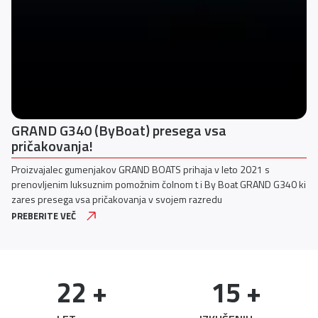
Predstavljamo Yamahin vznemirljiv nov V6 s 350
KM
Yamaha Motor Europe danes napoveduje vrsto inovacij ki bodo
navdušile ljubitelje plovbe vključno z glavno atrakcijo povsem novim
motorjem V6 s 350 KM in nadaljnjimi nadgradnjami sistema Helm
Master® EX
PREBERITE VEČ
22
 +
15
 +