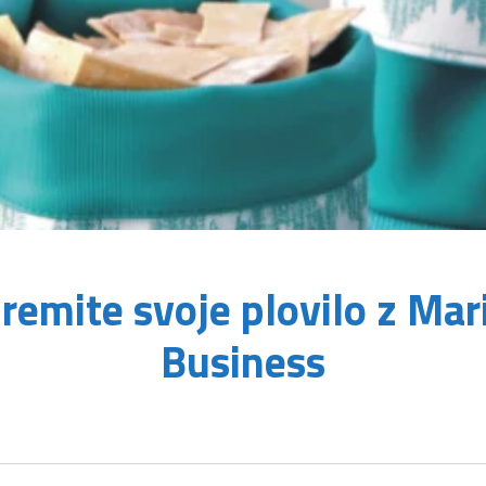
remite svoje plovilo z Mar
Business