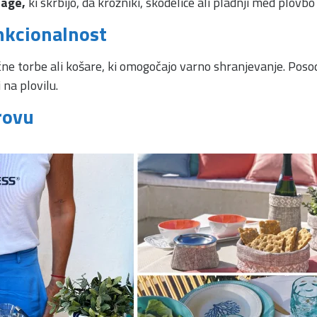
lage,
ki skrbijo, da krožniki, skodelice ali pladnji med plovb
nkcionalnost
čne torbe ali košare, ki omogočajo varno shranjevanje. Poso
na plovilu.
rovu