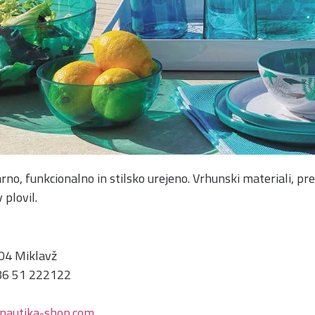
rno, funkcionalno in stilsko urejeno. Vrhunski materiali, pre
 plovil.
204 Miklavž
6 51 222122
autika-shop.com