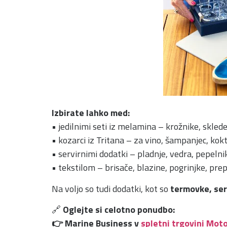
Izbirate lahko med:
• jedilnimi seti iz melamina – krožnike, sklede
• kozarci iz Tritana – za vino, šampanjec, kokt
• servirnimi dodatki – pladnje, vedra, pepelnik
• tekstilom – brisače, blazine, pogrinjke, pre
Na voljo so tudi dodatki, kot so
termovke, serv
🔗
Oglejte si celotno ponudbo:
👉 Marine Business v
spletni trgovini Mot