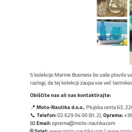
S kolekcijo Marine Business bo vaše plovilo va
razlogi, da tej kolekciji zaupa vse več lastnikov
Obiščite nas ali nas kontaktirajte:
📍
Moto-Nautika d.o.o.
, Ptujska cesta 63, 2
📞
Telefon:
02 629 04 00 (št. 2),
Oprema:
+38
📧
Email:
oprema@moto-nautika.com
🌐
Splet:
www.moto-nautika.com
|
www.moton