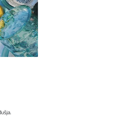
ušja.