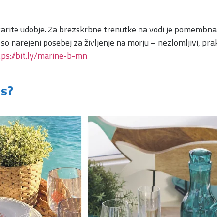
ustvarite udobje. Za brezskrbne trenutke na vodi je pomembn
 narejeni posebej za življenje na morju – nezlomljivi, prakti
tps://bit.ly/marine-b-mn
ss?