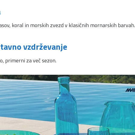
a
ov, koral in morskih zvezd v klasičnih mornarskih barvah. Vs
stavno vzdrževanje
o, primerni za več sezon.