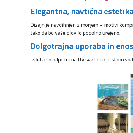
Elegantna, navtična estetik
Dizajn je navdihnjen z morjem – motivi kompas
tako da bo vaše plovilo popolno urejeno.
Dolgotrajna uporaba in eno
Izdelki so odporni na UV svetlobo in slano vod