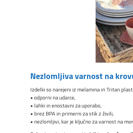
Nezlomljiva varnost na krov
Izdelki so narejeni iz melamina in Tritan plast
• odporni na udarce,
• lahki in enostavni za uporabo,
• brez BPA in primerni za stik z živili,
• nezlomljivi, kar je ključno za varnost na mor