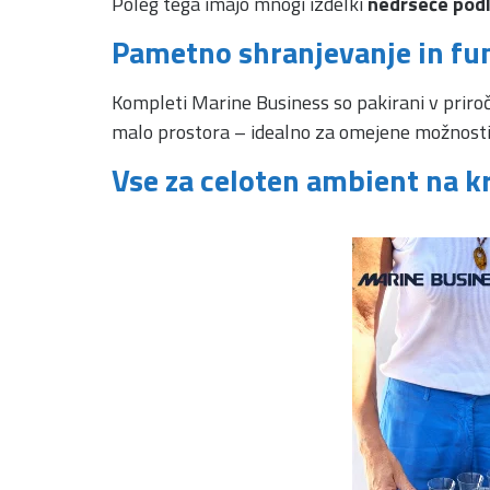
Poleg tega imajo mnogi izdelki
nedrseče pod
Pametno shranjevanje in fu
Kompleti Marine Business so pakirani v priro
malo prostora – idealno za omejene možnosti 
Vse za celoten ambient na k