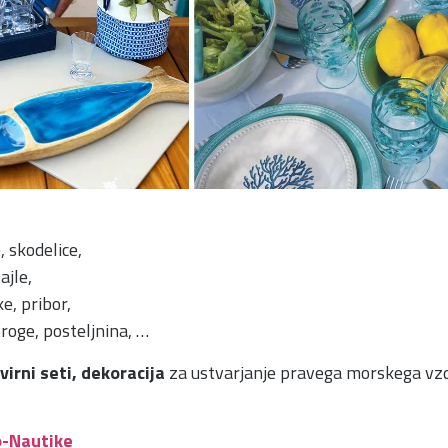
, skodelice,
ajle,
e, pribor,
proge, posteljnina, …
irni seti, dekoracija
za ustvarjanje pravega morskega vzd
o-Nautike