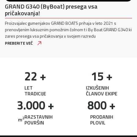
Predstavljamo Yamahin vznemirljiv nov V6 s 350
KM
Yamaha Motor Europe danes napoveduje vrsto inovacij ki bodo
i
navdušile ljubitelje plovbe vključno z glavno atrakcijo povsem novim
motorjem V6 s 350 KM in nadaljnjimi nadgradnjami sistema Helm
Master® EX
PREBERITE VEČ
22
 +
15
 +
LET
IZKUŠENIH
TRADICIJE
ČLANOV EKIPE
3.000
 +
800
 +
RAZSTAVNIH
PRODANIH
2
m
POVRŠIN
PLOVIL