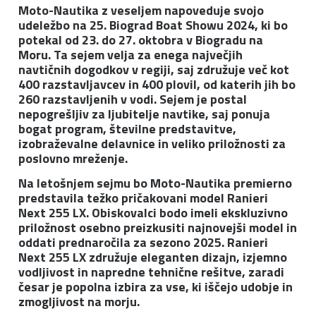
Moto-Nautika z veseljem napoveduje svojo
udeležbo na 25. Biograd Boat Showu 2024, ki bo
potekal od 23. do 27. oktobra v Biogradu na
Moru. Ta sejem velja za enega največjih
navtičnih dogodkov v regiji, saj združuje več kot
400 razstavljavcev in 400 plovil, od katerih jih bo
260 razstavljenih v vodi. Sejem je postal
nepogrešljiv za ljubitelje navtike, saj ponuja
bogat program, številne predstavitve,
izobraževalne delavnice in veliko priložnosti za
poslovno mreženje.
Na letošnjem sejmu bo Moto-Nautika premierno
predstavila težko pričakovani model Ranieri
Next 255 LX. Obiskovalci bodo imeli ekskluzivno
priložnost osebno preizkusiti najnovejši model in
oddati prednaročila za sezono 2025. Ranieri
Next 255 LX združuje eleganten dizajn, izjemno
vodljivost in napredne tehnične rešitve, zaradi
česar je popolna izbira za vse, ki iščejo udobje in
zmogljivost na morju.