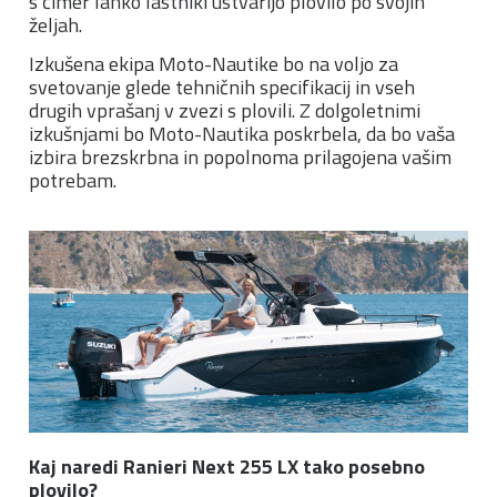
s čimer lahko lastniki ustvarijo plovilo po svojih
željah.
Izkušena ekipa Moto-Nautike bo na voljo za
svetovanje glede tehničnih specifikacij in vseh
drugih vprašanj v zvezi s plovili. Z dolgoletnimi
izkušnjami bo Moto-Nautika poskrbela, da bo vaša
izbira brezskrbna in popolnoma prilagojena vašim
potrebam.
Kaj naredi Ranieri Next 255 LX tako posebno
plovilo?