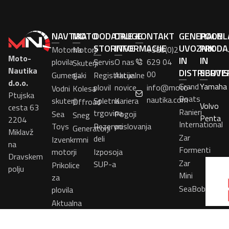
NAVTIKA
MOTO
DODATNE
DRUGE
KONTAKT
GENERALNI
POOBL
STORITVE
INFORMACIJE
UVOZNIK
PRODA
Motorna
Motorji
+386(0)2
Moto-
IN
IN
plovila
Servis
O nas
629 04
Skuterji
Nautika
DISTRIBUTE
SERVI
00
Gumenjaki
Registracije
Aktualne
E-
d.o.o.
Grand
Yamaha
plovil
novice
info@moto-
Vodni
Kolesa
Ptujska
Boats
nautika.com
skuterji
Spletna
Kariera
Offroad
Volvo
cesta 63
Ranieri
trgovina
Sea
Pogoji
Sneg
Penta
2204
International
Toys
Rezervni
poslovanja
Generatorji
Miklavž
Zar
deli
Izvenkrmni
na
Formenti
motorji
Izposoja
Dravskem
Zar
SUP-a
Prikolice
polju
Mini
za
SeaBob
plovila
Aktualna
zaloga
plovil