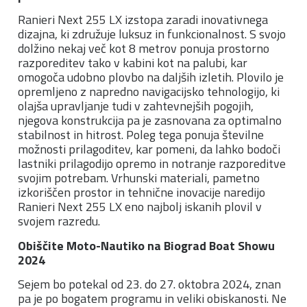
Ranieri Next 255 LX izstopa zaradi inovativnega
dizajna, ki združuje luksuz in funkcionalnost. S svojo
dolžino nekaj več kot 8 metrov ponuja prostorno
razporeditev tako v kabini kot na palubi, kar
omogoča udobno plovbo na daljših izletih. Plovilo je
opremljeno z napredno navigacijsko tehnologijo, ki
olajša upravljanje tudi v zahtevnejših pogojih,
njegova konstrukcija pa je zasnovana za optimalno
stabilnost in hitrost. Poleg tega ponuja številne
možnosti prilagoditev, kar pomeni, da lahko bodoči
lastniki prilagodijo opremo in notranje razporeditve
svojim potrebam. Vrhunski materiali, pametno
izkoriščen prostor in tehnične inovacije naredijo
Ranieri Next 255 LX eno najbolj iskanih plovil v
svojem razredu.
Obiščite Moto-Nautiko na Biograd Boat Showu
2024
Sejem bo potekal od 23. do 27. oktobra 2024, znan
pa je po bogatem programu in veliki obiskanosti. Ne