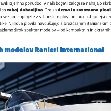
avili izjemno ponudbo! V naši bogati zalogi se nahajajo skrb
ki so
takoj dobavljiva
. Gre za
demo in razstavna plovi
vo sezono zaplujete z vrhunskim plovilom po dostopnejši ce
ike. Njihova plovila navdušujejo z brezčasnim italijanskim 
najdemo širok spekter modelov – od kompaktnih in okretnih 
ih modelov Ranieri International