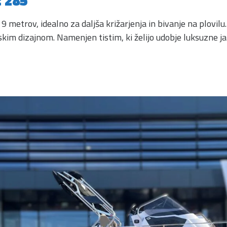
t 285
 9 metrov, idealno za daljša križarjenja in bivanje na plovil
kim dizajnom. Namenjen tistim, ki želijo udobje luksuzne ja