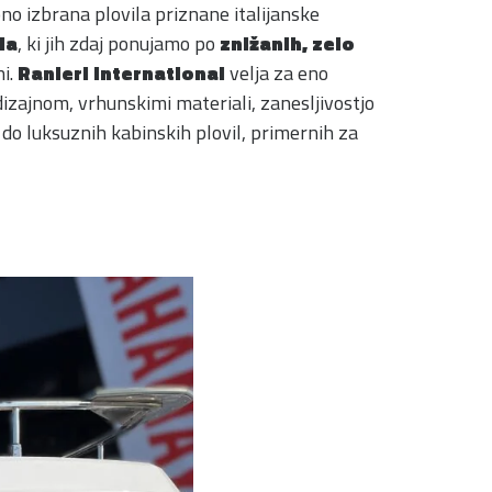
no izbrana plovila priznane italijanske
la
, ki jih zdaj ponujamo po
znižanih, zelo
ni.
Ranieri International
velja za eno
dizajnom, vrhunskimi materiali, zanesljivostjo
do luksuznih kabinskih plovil, primernih za