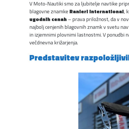
V Moto-Nautiki smo za ljubitelje navtike pripr
blagovne znamke
Ranieri International
, 
ugodnih cenah
– prava priložnost, da v no
najbolj cenjenih blagovnih znamk v svetu navt
in izjemnimi plovnimi lastnostmi. V ponudbi 
večdnevna križarjenja.
Predstavitev razpoložljiv