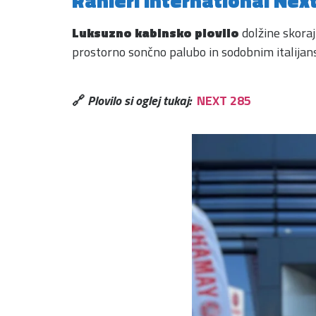
Ranieri International Nex
Luksuzno kabinsko plovilo
dolžine skoraj
prostorno sončno palubo in sodobnim italijans
🔗
Plovilo si oglej tukaj:
NEXT 285