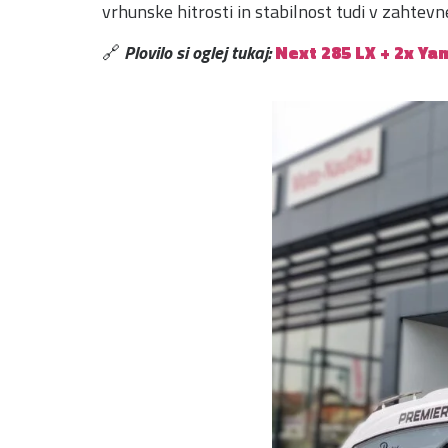
vrhunske hitrosti in stabilnost tudi v zahtevnej
🔗
Plovilo si oglej tukaj:
Next 285 LX + 2x Y