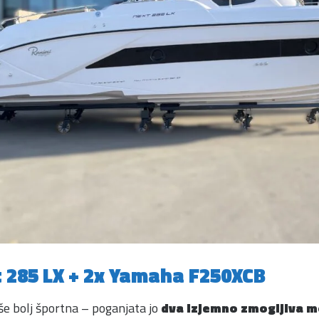
t 285 LX + 2x Yamaha F250XCB
še bolj športna – poganjata jo
dva izjemno zmogljiva 