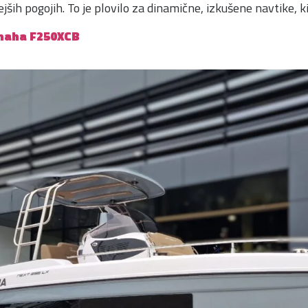
ših pogojih. To je plovilo za dinamične, izkušene navtike, ki 
amaha F250XCB