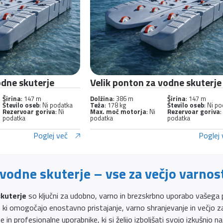
odne skuterje
Velik ponton za vodne skuterje
Širina
: 147 m
Dolžina
: 386 m
Širina
: 147 m
Število oseb
: Ni podatka
Teža
: 178 kg
Število oseb
: Ni p
Rezervoar goriva
: Ni
Max. moč motorja
: Ni
Rezervoar goriva
:
podatka
podatka
podatka
Poglej več
Poglej 
vodne skuterje – vse za večjo varnos
skuterje
so ključni za udobno, varno in brezskrbno uporabo vašega pl
e, ki omogočajo enostavno pristajanje, varno shranjevanje in večjo
e in profesionalne uporabnike, ki si želijo izboljšati svojo izkušnjo na