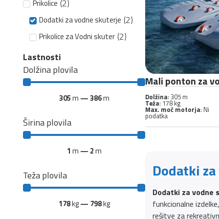
(
2
)
Prikolice
(
2
)
Dodatki za vodne skuterje
(
2
)
Prikolice za Vodni skuter
Lastnosti
Dolžina plovila
Mali ponton za v
Dolžina
: 305 m
305
m
—
386
m
Teža
: 178 kg
Max. moč motorja
: Ni
podatka
Širina plovila
1
m
—
2
m
Dodatki za 
Teža plovila
Dodatki za vodne 
178
kg
—
798
kg
funkcionalne izdelk
rešitve za rekreativn