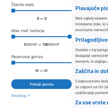
Število oseb
Plavajoče plo
Med najbolj iskanimi 
0
—
0
modularne doke, ki s
enostavno namestitvi
Max. moč motorja
Prilagodljivos
0
KM/HP
—
100
KM/HP
Dodatki v tej katego
dodajanje varnostnih
Rezervoar goriva
elementi, ki olajšajo 
Zaščita in d
0
l
—
0
l
S kakovostnimi dodat
Prikaži plovila
so odporni na UV-ža
vzdrževanje pomenita
Resetiraj
Za vse vrste