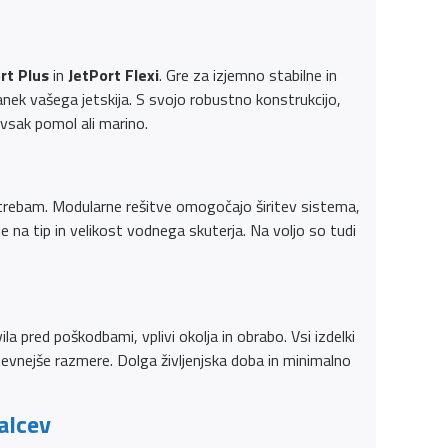
rt Plus
in
JetPort Flexi
. Gre za izjemno stabilne in
nek vašega jetskija. S svojo robustno konstrukcijo,
 vsak pomol ali marino.
potrebam. Modularne rešitve omogočajo širitev sistema,
e na tip in velikost vodnega skuterja. Na voljo so tudi
a pred poškodbami, vplivi okolja in obrabo. Vsi izdelki
evnejše razmere. Dolga življenjska doba in minimalno
alcev