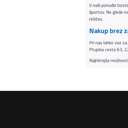
V naši ponudbi bost
športov. Ne glede na
rešitev.
Nakup brez z
Pri nas lahko vse z
Ptujska cesta 63, 2
Najhitrejša možnost 