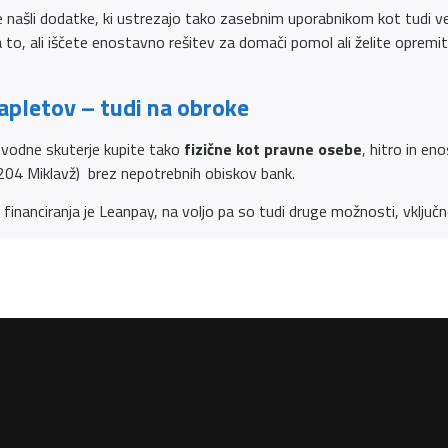
e našli dodatke, ki ustrezajo tako zasebnim uporabnikom kot tudi 
 to, ali iščete enostavno rešitev za domači pomol ali želite opremiti
apletov – tudi na obroke
a vodne skuterje kupite tako
fizične kot pravne osebe
, hitro in e
204 Miklavž) brez nepotrebnih obiskov bank.
financiranja je Leanpay, na voljo pa so tudi druge možnosti, vključ