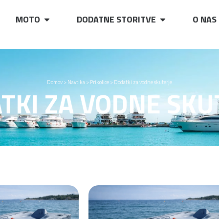
MOTO
DODATNE STORITVE
O NAS
Domov
>
Navtika
>
Prikolice
>
Dodatki za vodne skuterje
TKI ZA VODNE SKU