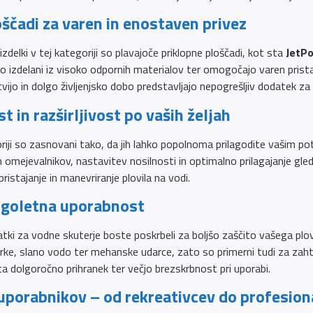
ščadi za varen in enostaven privez
izdelki v tej kategoriji so plavajoče priklopne ploščadi, kot sta
JetPo
o izdelani iz visoko odpornih materialov ter omogočajo varen prista
jo in dolgo življenjsko dobo predstavljajo nepogrešljiv dodatek za
t in razširljivost po vaših željah
riji so zasnovani tako, da jih lahko popolnoma prilagodite vašim 
 omejevalnikov, nastavitev nosilnosti in optimalno prilagajanje gled
pristajanje in manevriranje plovila na vodi.
olgoletna uporabnost
ki za vodne skuterje boste poskrbeli za boljšo zaščito vašega plovil
rke, slano vodo ter mehanske udarce, zato so primerni tudi za zaht
 dolgoročno prihranek ter večjo brezskrbnost pri uporabi.
 uporabnikov – od rekreativcev do profesion