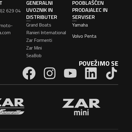
T
GENERALNI
POOBLAŠČEN
UVOZNIK IN
PRODAJALEC IN
0)2 629 04
DISTRIBUTER
SERVISER
Grand Boats
Yamaha
moto-
a.com
Ranieri International
Volvo Penta
Zar Formenti
Zar Mini
SeaBob
POVEŽIMO SE