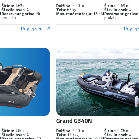
Širina
: 1.67 m
Dolžina
: 3.30 m
Širina
: 1.69 m
Število oseb
: 4
Teža
: 63 kg
Število oseb
: 4
M
Rezervoar goriva
: Ni
Max. moč motorja
: 15 KM
Rezervoar goriva
:
podatka
podatka
Poglej več
Poglej 
Grand G340N
Širina
: 1.80 m
Dolžina
: 3.30 m
Širina
: 1.76 m
Število oseb
: 4
Teža
: 129 kg
Število oseb
: 4
M
Rezervoar goriva
: 40 l
Max. moč motorja
: 40 KM
Rezervoar goriva
: