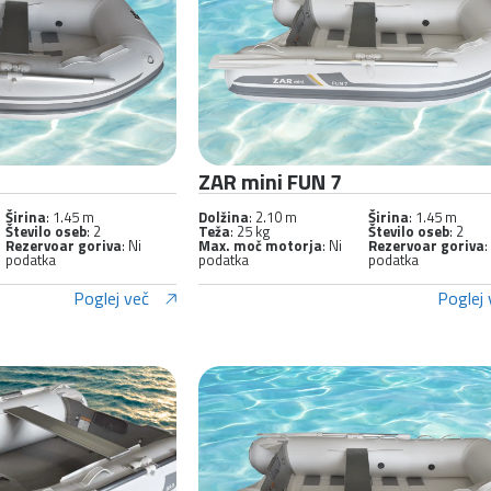
ZAR mini FUN 7
Širina
: 1.45 m
Dolžina
: 2.10 m
Širina
: 1.45 m
Število oseb
: 2
Teža
: 25 kg
Število oseb
: 2
Rezervoar goriva
: Ni
Max. moč motorja
: Ni
Rezervoar goriva
:
podatka
podatka
podatka
Poglej več
Poglej 