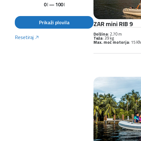
0
l
—
100
l
Prikaži plovila
ZAR mini RIB 9
Dolžina
: 2.70 m
Resetiraj
Teža
: 39 kg
Max. moč motorja
: 15 K