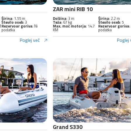
ZAR mini RIB 10
Širina
: 1.55 m
Dolžina
: 3 m
Širina
: 2.2 m
Število oseb
: 3
Teža
: 67 kg
Število oseb
: 5
M
Rezervoar goriva
: Ni
Max. moč motorja
: 14.7
Rezervoar goriva
:
podatka
KM
podatka
Poglej več
Poglej 
Grand S330