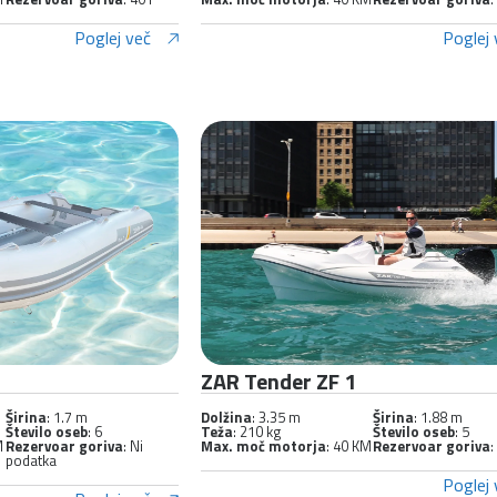
Poglej več
Poglej 
ZAR Tender ZF 1
Širina
: 1.7 m
Dolžina
: 3.35 m
Širina
: 1.88 m
Število oseb
: 6
Teža
: 210 kg
Število oseb
: 5
M
Rezervoar goriva
: Ni
Max. moč motorja
: 40 KM
Rezervoar goriva
:
podatka
Poglej 