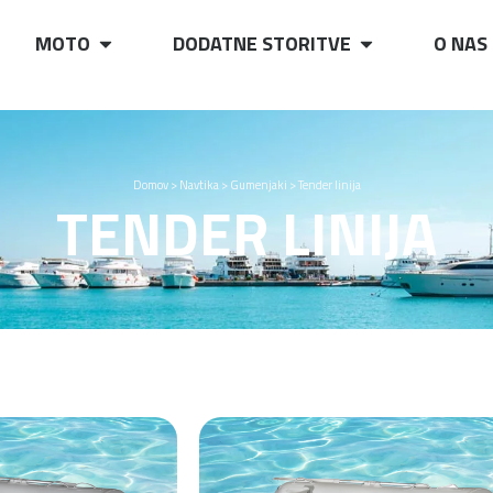
MOTO
DODATNE STORITVE
O NAS
Domov
>
Navtika
>
Gumenjaki
>
Tender linija
TENDER LINIJA