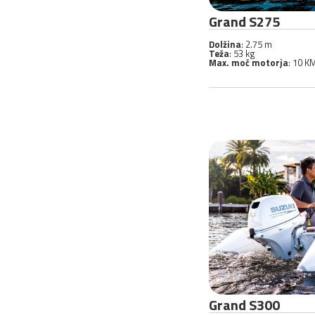
Grand S275
Dolžina
: 2.75 m
Teža
: 53 kg
Max. moč motorja
: 10 K
Grand S300