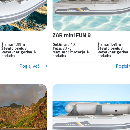
ZAR mini FUN 8
Širina
: 1.55 m
Dolžina
: 2.40 m
Širina
: 1.45 m
Število oseb
: 3
Teža
: 30 kg
Število oseb
: 3
Rezervoar goriva
: Ni
Max. moč motorja
: Ni
Rezervoar goriva
:
podatka
podatka
podatka
Poglej več
Poglej 