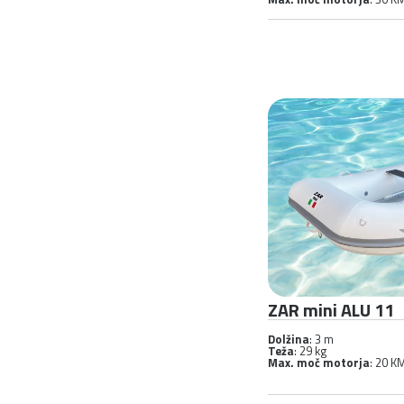
ZAR mini ALU 11
Dolžina
: 3 m
Teža
: 29 kg
Max. moč motorja
: 20 K