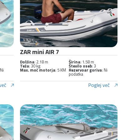
ZAR mini AIR 7
Dolžina
: 2.18 m
Širina
: 1.58 m
Teža
: 30 kg
Število oseb
: 3
 Ni
Max. moč motorja
: 5 KM
Rezervoar goriva
: Ni
podatka
več
Poglej več