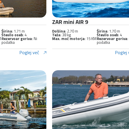
ZAR mini AIR 9
Širina
: 1.71 m
Dolžina
: 2.70 m
Širina
: 1.70 m
Število oseb
: 4
Teža
: 38 kg
Število oseb
: 4
M
Rezervoar goriva
: Ni
Max. moč motorja
: 15 KM
Rezervoar goriva
:
podatka
podatka
Poglej več
Poglej 