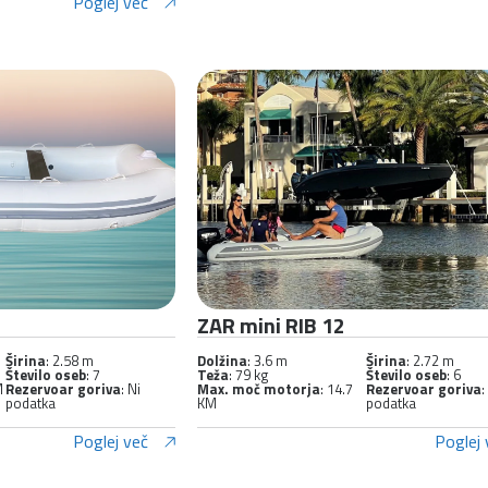
Poglej več
ZAR mini RIB 12
Širina
: 2.58 m
Dolžina
: 3.6 m
Širina
: 2.72 m
Število oseb
: 7
Teža
: 79 kg
Število oseb
: 6
M
Rezervoar goriva
: Ni
Max. moč motorja
: 14.7
Rezervoar goriva
:
podatka
KM
podatka
Poglej več
Poglej 