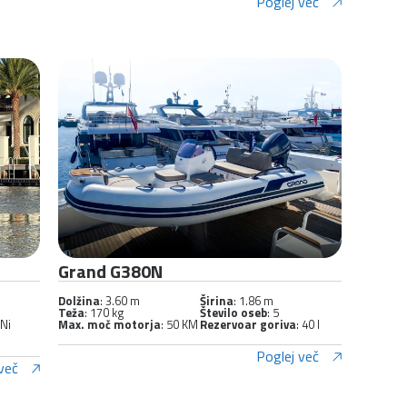
Poglej več
Grand G380N
Dolžina
: 3.60 m
Širina
: 1.86 m
Teža
: 170 kg
Število oseb
: 5
 Ni
Max. moč motorja
: 50 KM
Rezervoar goriva
: 40 l
Poglej več
več