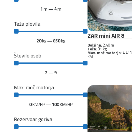
1
m
—
4
m
Teža plovila
ZAR mini AIR 8
20
kg
—
850
kg
Dolžina
: 2.40 m
Teža
: 31 kg
Max. moč motorja
: 4.413
Število oseb
KM
2
—
9
Max. moč motorja
0
KM/HP
—
100
KM/HP
Rezervoar goriva