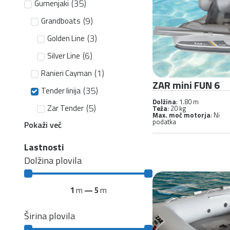
(
35
)
Gumenjaki
(
9
)
Grandboats
(
3
)
Golden Line
(
6
)
Silver Line
(
1
)
Ranieri Cayman
ZAR mini FUN 6
(
35
)
Tender linija
Dolžina
: 1.80 m
(
5
)
Zar Tender
Teža
: 20 kg
Max. moč motorja
: Ni
podatka
Pokaži več
Lastnosti
Dolžina plovila
1
m
—
5
m
Širina plovila