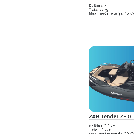
Dolžina
: 3 m
Teža
: 56 kg
Max. moč motorja
: 15 K
ZAR Tender ZF 0
Dolžina
: 3.05 m
Teža
: 185 kg
Max. moč motorja
: 30 K