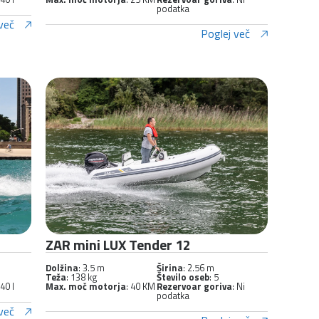
podatka
več
Poglej več
ZAR mini LUX Tender 12
Dolžina
: 3.5 m
Širina
: 2.56 m
Teža
: 138 kg
Število oseb
: 5
 40 l
Max. moč motorja
: 40 KM
Rezervoar goriva
: Ni
podatka
več