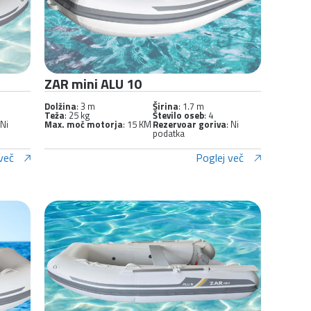
ZAR mini ALU 10
Dolžina
: 3 m
Širina
: 1.7 m
Teža
: 25 kg
Število oseb
: 4
 Ni
Max. moč motorja
: 15 KM
Rezervoar goriva
: Ni
podatka
več
Poglej več