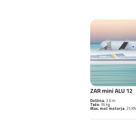
ZAR mini ALU 12
Dolžina
: 3.6 m
Teža
: 36 kg
Max. moč motorja
: 25 K