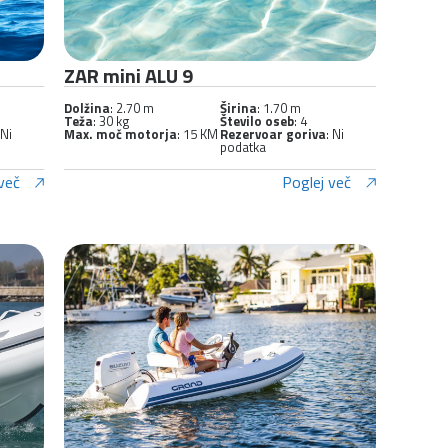
ZAR mini ALU 9
Dolžina
: 2.70 m
Širina
: 1.70 m
Teža
: 30 kg
Število oseb
: 4
 Ni
Max. moč motorja
: 15 KM
Rezervoar goriva
: Ni
podatka
več
Poglej več