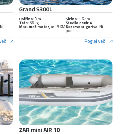
Grand S300L
Dolžina
: 3 m
Širina
: 1.67 m
Teža
: 56 kg
Število oseb
: 4
 Ni
Max. moč motorja
: 15 KM
Rezervoar goriva
: Ni
podatka
več
Poglej več
ZAR mini AIR 10