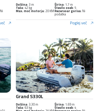
Dolžina
: 3 m
Širina
: 1.7 m
Teža
: 42 kg
Število oseb
: 5
 Ni
Max. moč motorja
: 20 KM
Rezervoar goriva
: Ni
podatka
več
Poglej več
Grand S330L
Dolžina
: 3.30 m
Širina
: 1.69 m
Teža
: 63 kg
Število oseb
: 4
 40 l
Max. moč motorja
: 25 KM
Rezervoar goriva
: Ni