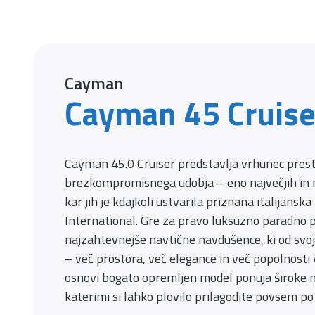
Cayman
Cayman 45 Cruise
Cayman 45.0 Cruiser predstavlja vrhunec presti
brezkompromisnega udobja – eno največjih in na
kar jih je kdajkoli ustvarila priznana italijanska
International. Gre za pravo luksuzno paradno 
najzahtevnejše navtične navdušence, ki od svoj
– več prostora, več elegance in več popolnosti 
osnovi bogato opremljen model ponuja široke m
katerimi si lahko plovilo prilagodite povsem p