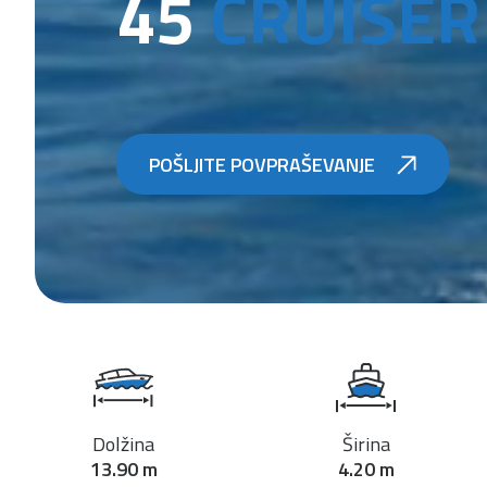
45
CRUISER
POŠLJITE POVPRAŠEVANJE
Dolžina
Širina
13.90 m
4.20 m