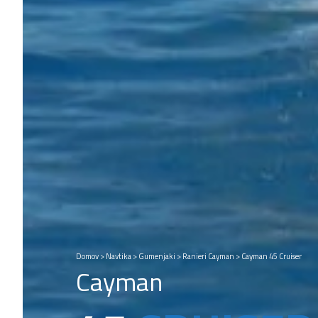
Domov
>
Navtika
>
Gumenjaki
>
Ranieri Cayman
>
Cayman 45 Cruiser
Cayman