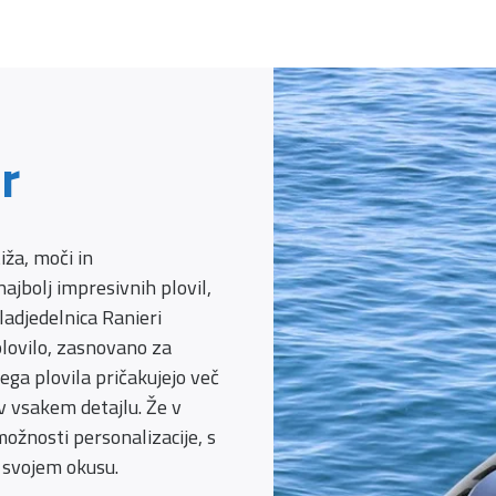
r
ža, moči in
jbolj impresivnih plovil,
 ladjedelnica Ranieri
plovilo, zasnovano za
ega plovila pričakujejo več
v vsakem detajlu. Že v
ožnosti personalizacije, s
o svojem okusu.