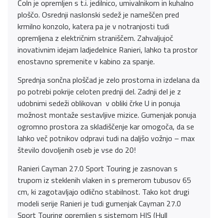
Čoln je opremljen s t.i. jedilnico, umivalnikom in kuhalno
ploščo. Osrednji naslonski sedež je nameščen pred
krmilno konzolo, katera pa je v notranjosti tudi
opremljena z električnim straniščem. Zahvaljujoč
inovativnim idejam ladjedelnice Ranieri, lahko ta prostor
enostavno spremenite v kabino za spanje.
Sprednja sončna ploščad je zelo prostorna in izdelana da
po potrebi pokrije celoten prednji del. Zadnji del je z
udobnimi sedeži oblikovan v obliki črke U in ponuja
možnost montaže sestavljive mizice. Gumenjak ponuja
ogromno prostora za skladiščenje kar omogoča, da se
lahko več potnikov odpravi tudi na daljšo vožnjo – max
število dovoljenih oseb je vse do 20!
Ranieri Cayman 27.0 Sport Touring je zasnovan s
trupom iz steklenih vlaken in s premerom tubusov 65
cm, ki zagotavljajo odlično stabilnost. Tako kot drugi
modeli serije Ranieri je tudi gumenjak Cayman 27.0
Sport Touring opremljen s sistemom HIS (Hull