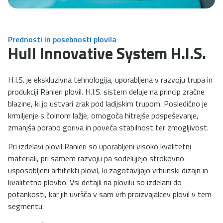
Prednosti in posebnosti plovila
Hull Innovative System H.I.S.
H.I.S. je ekskluzivna tehnologija, uporabljena v razvoju trupa in
produkciji Ranieri plovil. H.I.S. sistem deluje na princip zračne
blazine, ki jo ustvari zrak pod ladijskim trupom. Posledično je
krmiljenje s čolnom lažje, omogoča hitrejše pospeševanje,
zmanjša porabo goriva in poveča stabilnost ter zmogljivost.
Pri izdelavi plovil Ranieri so uporabljeni visoko kvalitetni
materiali, pri samem razvoju pa sodelujejo strokovno
usposobljeni arhitekti plovil, ki zagotavljajo vrhunski dizajn in
kvalitetno plovbo. Vsi detajli na plovilu so izdelani do
potankosti, kar jih uvršča v sam vrh proizvajalcev plovil v tem
segmentu.