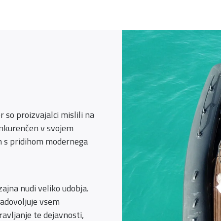
 so proizvajalci mislili na
konkurenčen v svojem
ah s pridihom modernega
zajna nudi veliko udobja.
zadovoljuje vsem
avljanje te dejavnosti,