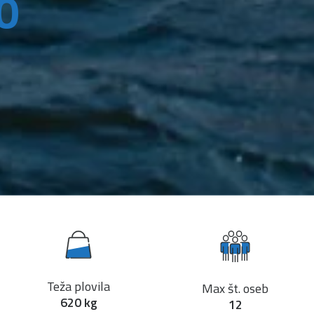
0
Teža plovila
Max št. oseb
620 kg
12