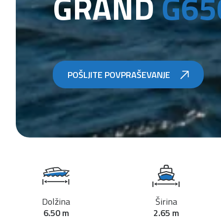
GRAND
G65
POŠLJITE POVPRAŠEVANJE
Dolžina
Širina
6.50 m
2.65 m