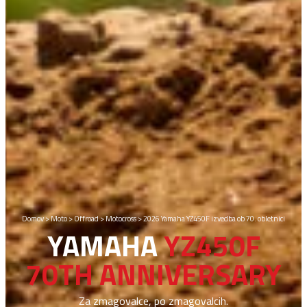
Domov
>
Moto
>
Offroad
>
Motocross
>
2026 Yamaha YZ450F izvedba ob 70. obletnici
YAMAHA
YZ450F
70TH ANNIVERSARY
Za zmagovalce, po zmagovalcih.