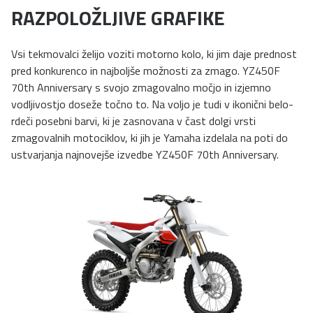
RAZPOLOŽLJIVE GRAFIKE
Vsi tekmovalci želijo voziti motorno kolo, ki jim daje prednost
pred konkurenco in najboljše možnosti za zmago. YZ450F
70th Anniversary s svojo zmagovalno močjo in izjemno
vodljivostjo doseže točno to. Na voljo je tudi v ikonični belo-
rdeči posebni barvi, ki je zasnovana v čast dolgi vrsti
zmagovalnih motociklov, ki jih je Yamaha izdelala na poti do
ustvarjanja najnovejše izvedbe YZ450F 70th Anniversary.