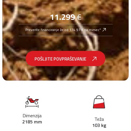
11.299
€
Preverite financiranje že od 174.97 € na mesec*
POŠLJITE POVPRAŠEVANJE
Dimenzija
Teža
2185 mm
103 kg