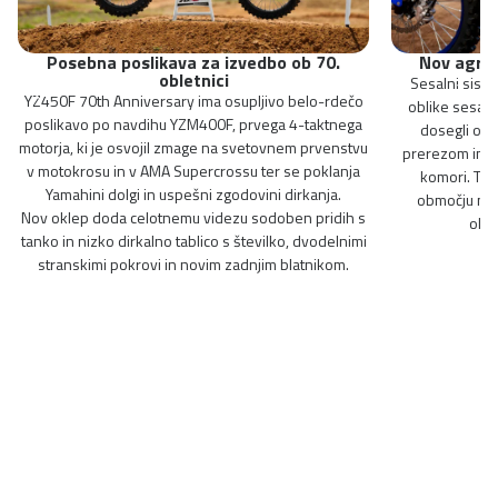
Posebna poslikava za izvedbo ob 70.
Nov agreg
obletnici
Sesalni sist
YZ450F 70th Anniversary ima osupljivo belo-rdečo
oblike sesaln
poslikavo po navdihu YZM400F, prvega 4-taktnega
dosegli opt
motorja, ki je osvojil zmage na svetovnem prvenstvu
prerezom in us
v motokrosu in v AMA Supercrossu ter se poklanja
komori. To 
Yamahini dolgi in uspešni zgodovini dirkanja.
območju nizk
Nov oklep doda celotnemu videzu sodoben pridih s
ohra
tanko in nizko dirkalno tablico s številko, dvodelnimi
stranskimi pokrovi in novim zadnjim blatnikom.