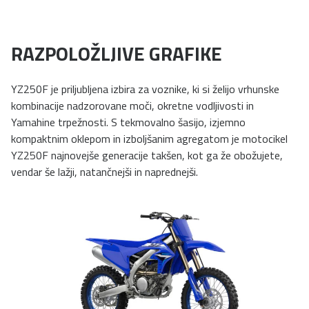
RAZPOLOŽLJIVE GRAFIKE
YZ250F je priljubljena izbira za voznike, ki si želijo vrhunske
kombinacije nadzorovane moči, okretne vodljivosti in
Yamahine trpežnosti. S tekmovalno šasijo, izjemno
kompaktnim oklepom in izboljšanim agregatom je motocikel
YZ250F najnovejše generacije takšen, kot ga že obožujete,
vendar še lažji, natančnejši in naprednejši.