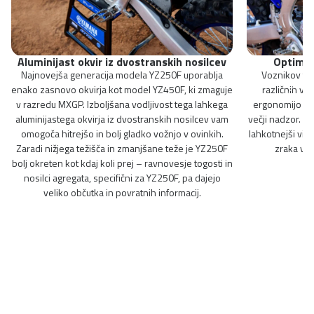
Aluminijast okvir iz dvostranskih nosilcev
Optimiz
Najnovejša generacija modela YZ250F uporablja
Voznikov tri
enako zasnovo okvirja kot model YZ450F, ki zmaguje
različnih vel
v razredu MXGP. Izboljšana vodljivost tega lahkega
ergonomijo z i
aluminijastega okvirja iz dvostranskih nosilcev vam
večji nadzor. St
omogoča hitrejšo in bolj gladko vožnjo v ovinkih.
lahkotnejši vide
Zaradi nižjega težišča in zmanjšane teže je YZ250F
zraka v h
bolj okreten kot kdaj koli prej – ravnovesje togosti in
nosilci agregata, specifični za YZ250F, pa dajejo
veliko občutka in povratnih informacij.