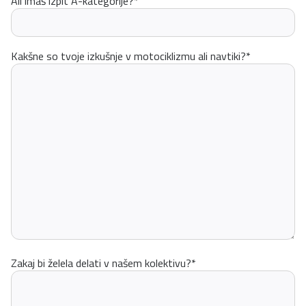
Ali imaš izpit A-kategorije?
*
Kakšne so tvoje izkušnje v motociklizmu ali navtiki?
*
Zakaj bi želela delati v našem kolektivu?
*