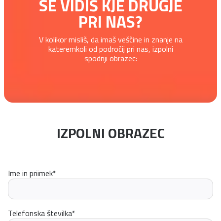
SE VIDIŠ KJE DRUGJE
PRI NAS?
V kolikor misliš, da imaš veščine in znanje na
kateremkoli od področij pri nas, izpolni
spodnji obrazec:
IZPOLNI OBRAZEC
Ime in priimek
*
Telefonska številka
*