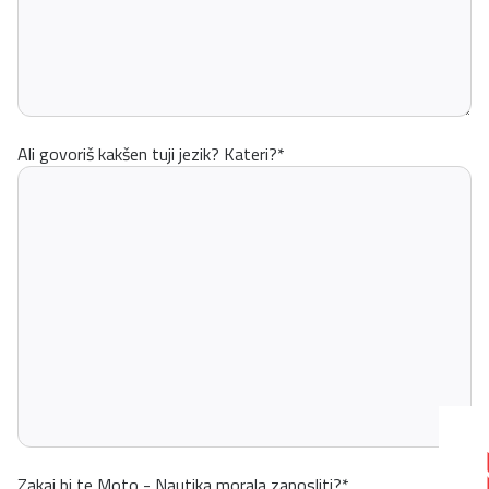
Ali govoriš kakšen tuji jezik? Kateri?
*
Zakaj bi te Moto - Nautika morala zaposliti?
*