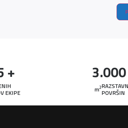
5
 +
3.000
ENIH
RAZSTAVN
2
m
V EKIPE
POVRŠIN