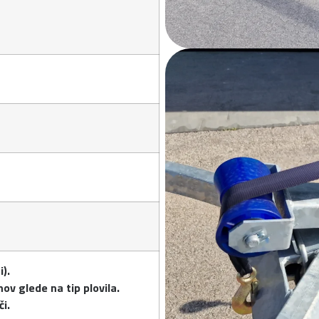
i).
ov glede na tip plovila.
či.