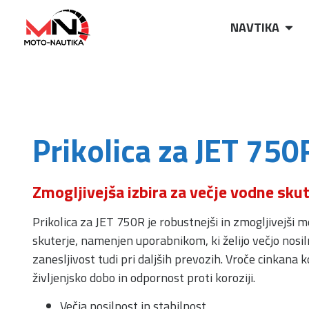
NAVTIKA
Prikolica za JET 750
Zmogljivejša izbira za večje vodne skut
Prikolica za JET 750R je robustnejši in zmogljivejši m
skuterje, namenjen uporabnikom, ki želijo večjo nosiln
zanesljivost tudi pri daljših prevozih. Vroče cinkana 
življenjsko dobo in odpornost proti koroziji.
Večja nosilnost in stabilnost