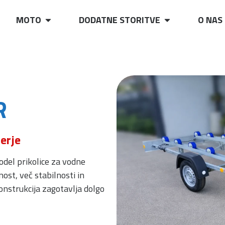
MOTO
DODATNE STORITVE
O NAS
R
erje
odel prikolice za vodne
ost, več stabilnosti in
konstrukcija zagotavlja dolgo