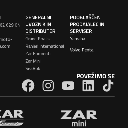
T
GENERALNI
POOBLAŠČEN
UVOZNIK IN
PRODAJALEC IN
0)2 629 04
DISTRIBUTER
SERVISER
Grand Boats
Yamaha
moto-
a.com
Ranieri International
Volvo Penta
Zar Formenti
Zar Mini
SeaBob
POVEŽIMO SE