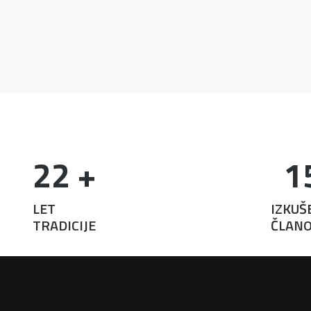
22
 +
1
LET
IZKUŠ
TRADICIJE
ČLANO