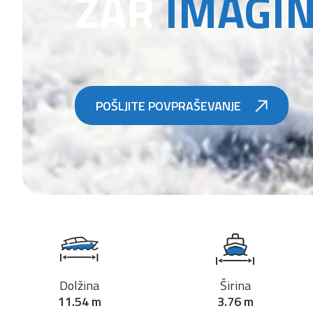
ZAR
IMAGIN
POŠLJITE POVPRAŠEVANJE
Dolžina
Širina
11.54 m
3.76 m