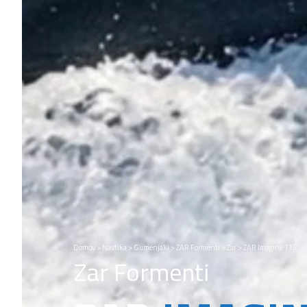
Domov
>
Navtika
>
Gumenjaki
>
ZAR Formenti
>
Zar
>
ZAR Imagine 115
Zar Formenti