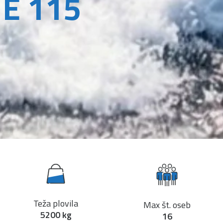
E 115
Teža plovila
Max št. oseb
5200 kg
16