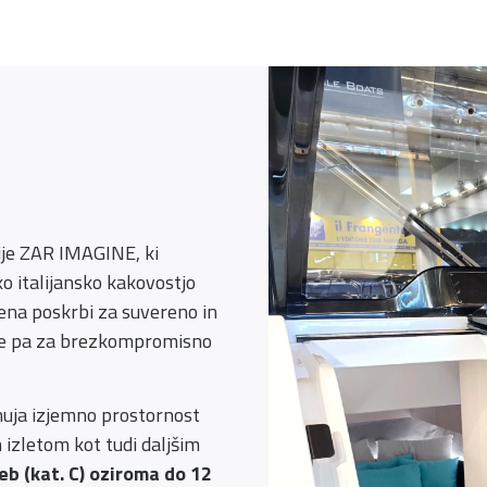
ije ZAR IMAGINE, ki
o italijansko kakovostjo
ena poskrbi za suvereno in
ke pa za brezkompromisno
uja izjemno prostornost
izletom kot tudi daljšim
eb (kat. C) oziroma do 12