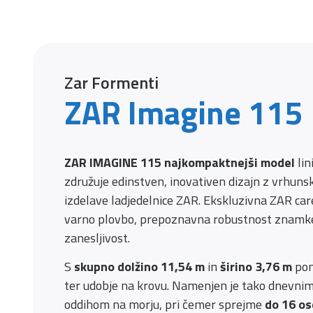
Zar Formenti
ZAR Imagine 115
ZAR IMAGINE 115
najkompaktnejši model
lin
združuje edinstven, inovativen dizajn z vrhunsk
izdelave ladjedelnice ZAR. Ekskluzivna ZAR car
varno plovbo, prepoznavna robustnost znam
zanesljivost.
S
skupno dolžino 11,54 m
in
širino 3,76 m
pon
ter udobje na krovu. Namenjen je tako dnevnim 
oddihom na morju, pri čemer sprejme
do 16 os