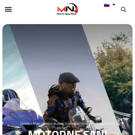
Domov
>
Moto
>
Snežni skuterji in odmetalniki snega
>
Motorne sani
MOTORNE SANI