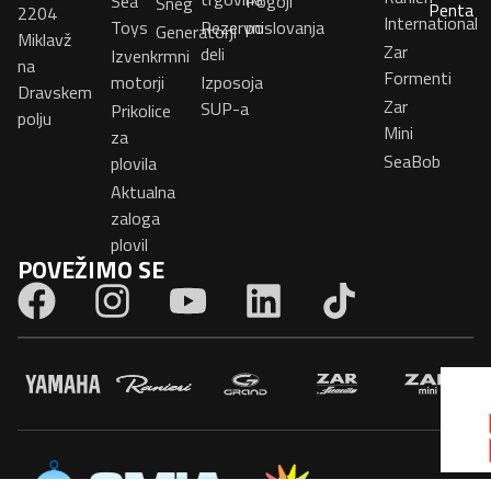
Sea
Pogoji
Sneg
Penta
2204
International
Toys
Rezervni
poslovanja
Generatorji
Miklavž
Zar
deli
Izvenkrmni
na
Formenti
motorji
Izposoja
Dravskem
Zar
SUP-a
Prikolice
polju
Mini
za
SeaBob
plovila
Aktualna
zaloga
plovil
POVEŽIMO SE