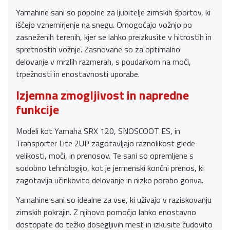
Yamahine sani so popolne za ljubitelje zimskih športov, ki
iščejo vznemirjenje na snegu. Omogočajo vožnjo po
zasneženih terenih, kjer se lahko preizkusite v hitrostih in
spretnostih vožnje. Zasnovane so za optimalno
delovanje v mrzlih razmerah, s poudarkom na moči,
trpežnosti in enostavnosti uporabe.
Izjemna zmogljivost in napredne
funkcije
Modeli kot Yamaha SRX 120, SNOSCOOT ES, in
Transporter Lite 2UP zagotavljajo raznolikost glede
velikosti, moči, in prenosov. Te sani so opremljene s
sodobno tehnologijo, kot je jermenski končni prenos, ki
zagotavlja učinkovito delovanje in nizko porabo goriva.
Yamahine sani so idealne za vse, ki uživajo v raziskovanju
zimskih pokrajin. Z njihovo pomočjo lahko enostavno
dostopate do težko dosegljivih mest in izkusite čudovito