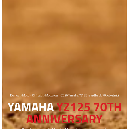
Domov
>
Moto
>
Offroad
>
Motocross
>
2026 Yamaha YZ125 izvedba ob 70. obletnici
YAMAHA
YZ125 70TH
ANNIVERSARY