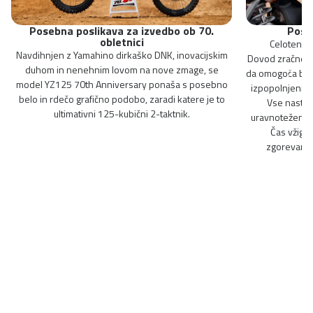
Posebna poslikava za izvedbo ob 70.
Poso
obletnici
Celoten se
Navdihnjen z Yamahino dirkaško DNK, inovacijskim
Dovod zračnega f
duhom in nenehnim lovom na nove zmage, se
da omogoča bolj 
model YZ125 70th Anniversary ponaša s posebno
izpopolnjeni z
belo in rdečo grafično podobo, zaradi katere je to
Vse nastavi
ultimativni 125-kubični 2-taktnik.
uravnotežen pre
Čas vžiga 
zgorevanje 