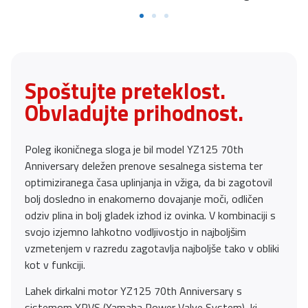
Spoštujte preteklost.
Obvladujte prihodnost.
Poleg ikoničnega sloga je bil model YZ125 70th
Anniversary deležen prenove sesalnega sistema ter
optimiziranega časa uplinjanja in vžiga, da bi zagotovil
bolj dosledno in enakomerno dovajanje moči, odličen
odziv plina in bolj gladek izhod iz ovinka. V kombinaciji s
svojo izjemno lahkotno vodljivostjo in najboljšim
vzmetenjem v razredu zagotavlja najboljše tako v obliki
kot v funkciji.
Lahek dirkalni motor YZ125 70th Anniversary s
sistemom YPVS (Yamaha Power Valve System), ki