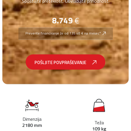
Spoštujte preteklost. Obvladujte prihodnost.
8.749
€
Preverite financiranje že od 135.48 € na mesec*
POŠLJITE POVPRAŠEVANJE
Dimenzija
Teža
2180 mm
109 kg