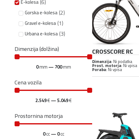
(
6
)
E-kolesa
(
2
)
Gorska e-kolesa
(
1
)
Gravel e-kolesa
(
3
)
Urbana e-kolesa
Dimenzija (dolžina)
CROSSCORE RC
Dimenzija
: Ni podatka
Prost. motorja
: Ni vpisa
0
mm
—
700
mm
Poraba
: Ni vpisa
Cena vozila
2.549
€
—
5.049
€
Prostornina motorja
0
cc
—
0
cc