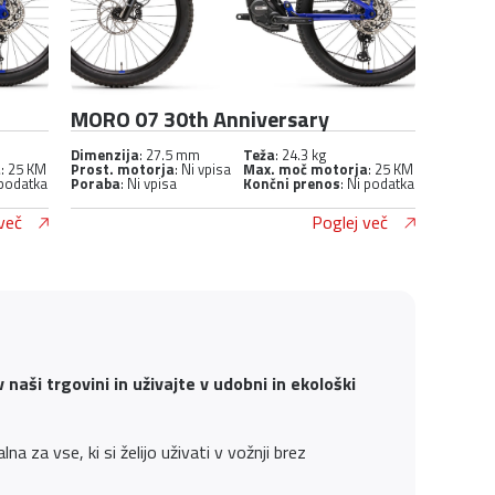
MORO 07 30th Anniversary
Dimenzija
: 27.5 mm
Teža
: 24.3 kg
a
: 25 KM
Prost. motorja
: Ni vpisa
Max. moč motorja
: 25 KM
 podatka
Poraba
: Ni vpisa
Končni prenos
: Ni podatka
več
Poglej več
naši trgovini in uživajte v udobni in ekološki
na za vse, ki si želijo uživati v vožnji brez