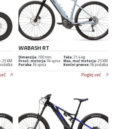
WABASH RT
Dimenzija
: 700 mm
Teža
: 21.4 kg
a
: 25 KM
Prost. motorja
: Ni vpisa
Max. moč motorja
: 25 KM
 podatka
Poraba
: Ni vpisa
Končni prenos
: Ni podatka
več
Poglej več