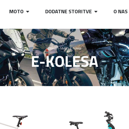
MOTO
DODATNE STORITVE
O NAS
Domov
>
Moto
>
E-kolesa
E-KOLESA