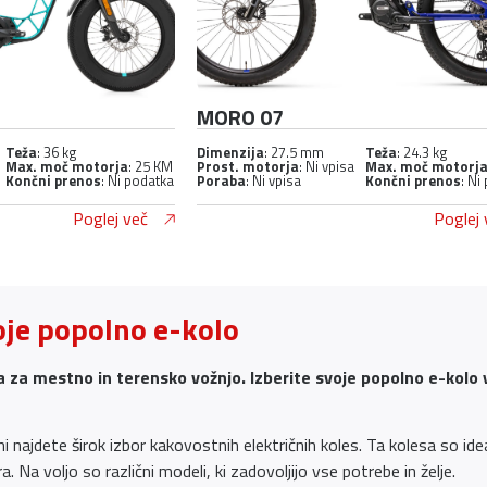
MORO 07
Teža
: 36 kg
Dimenzija
: 27.5 mm
Teža
: 24.3 kg
Max. moč motorja
: 25 KM
Prost. motorja
: Ni vpisa
Max. moč motorj
Končni prenos
: Ni podatka
Poraba
: Ni vpisa
Končni prenos
: Ni
Poglej več
Poglej 
oje popolno e-kolo
 za mestno in terensko vožnjo. Izberite svoje popolno e-kolo v 
ni najdete širok izbor kakovostnih električnih koles. Ta kolesa so ideal
Na voljo so različni modeli, ki zadovoljijo vse potrebe in želje.