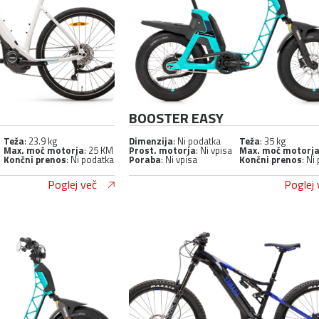
BOOSTER EASY
Teža
: 23.9 kg
Dimenzija
: Ni podatka
Teža
: 35 kg
Max. moč motorja
: 25 KM
Prost. motorja
: Ni vpisa
Max. moč motorj
Končni prenos
: Ni podatka
Poraba
: Ni vpisa
Končni prenos
: Ni
Poglej več
Poglej 