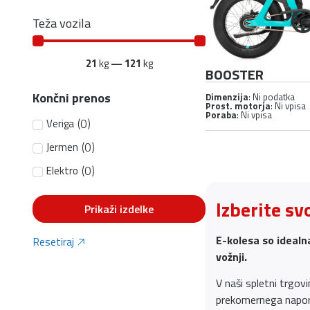
Teža vozila
21
kg
—
121
kg
BOOSTER
Končni prenos
Dimenzija
: Ni podatka
Prost. motorja
: Ni vpisa
Poraba
: Ni vpisa
(
0
)
Veriga
(
0
)
Jermen
(
0
)
Elektro
Izberite sv
Prikaži izdelke
E-kolesa so idealna
Resetiraj
vožnji.
V naši spletni trgovi
prekomernega napora. 