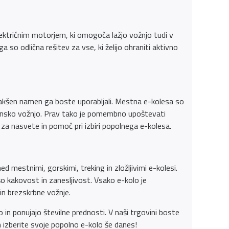
lektričnim motorjem, ki omogoča lažjo vožnjo tudi v
 so odlična rešitev za vse, ki želijo ohraniti aktivno
 kakšen namen ga boste uporabljali. Mestna e-kolesa so
rensko vožnjo. Prav tako je pomembno upoštevati
za nasvete in pomoč pri izbiri popolnega e-kolesa.
d mestnimi, gorskimi, treking in zložljivimi e-kolesi.
šo kakovost in zanesljivost. Vsako e-kolo je
in brezskrbne vožnje.
 in ponujajo številne prednosti. V naši trgovini boste
n izberite svoje popolno e-kolo še danes!