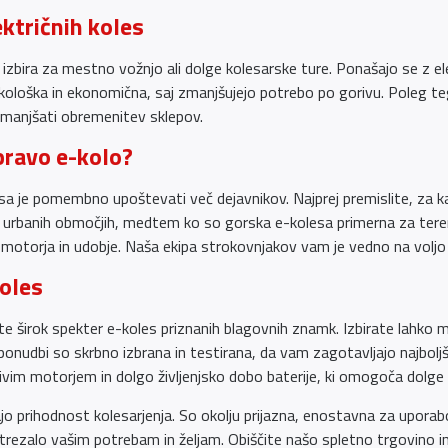
ktričnih koles
 izbira za mestno vožnjo ali dolge kolesarske ture. Ponašajo se z e
ekološka in ekonomična, saj zmanjšujejo potrebo po gorivu. Poleg tega
zmanjšati obremenitev sklepov.
pravo e-kolo?
olesa je pomembno upoštevati več dejavnikov. Najprej premislite, za
o urbanih območjih, medtem ko so gorska e-kolesa primerna za te
motorja in udobje. Naša ekipa strokovnjakov vam je vedno na voljo 
koles
te širok spekter e-koles priznanih blagovnih znamk. Izbirate lahko me
ponudbi so skrbno izbrana in testirana, da vam zagotavljajo najbolj
vim motorjem in dolgo življenjsko dobo baterije, ki omogoča dolge 
jo prihodnost kolesarjenja. So okolju prijazna, enostavna za uporabo
ustrezalo vašim potrebam in željam. Obiščite našo spletno trgovino i