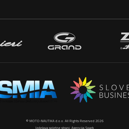
© MOTO-NAUTIKA d.o.o. All Rights Reserved 2026
Izdelava spletne strani:
Agencija Spark