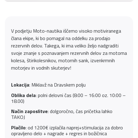
V podjetju Moto-nautika iščemo visoko motiviranega
člana ekipe, ki bo pomagal na oddelku za prodajo
rezervnih delov. Takega, ki ima veliko željo nadgraditi
svoje znanje s poznavanjem rezervnih delov za motorna
kolesa, štirikolesnikov, motornih sank, izvenkrmnih
motorjev in vodnih skuterjev!
Lokacija
: Miklavž na Dravskem polju
Oblika dela
: polni delovni čas (8:00 – 16:00 oz. 10:00 –
18.00)
Način zaposlitve
: dolgoročno, čas pričetka lahko
TAKOJ
Plačilo
: od 1200€ izplačila naprej+stimulacija za dobro
opravljeno delo + nagrade + regres in božičnica