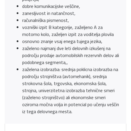
dobre komunikacijske veščine,
zanesljivost in natančnost,
računalniška pismenost,
vozniški izpit B kategorije, zaželjeno A za
motorno kolo, zaželjen izpit za voditelja plovila
osnovno znanje vsaj enega tujega jezika,
zaželeno najmanj dve leti delovnih izkušenj na
področju prodaje avtomobilskih rezervnih delov ali
podobnega segmenta,,
zaželena izobrazba: srednja poklicna izobrazba na
področju strojništva (avtomehanik), srednja
strokovna šola, trgovska, ekonomska šola,
strojna, univerzitetna izobrazba tehnične smeri
(zaželeno strojništvo) ali ekonomske smeri
oziroma močna volja in potencial po učenju veščin
iz tega delovnega mesta.