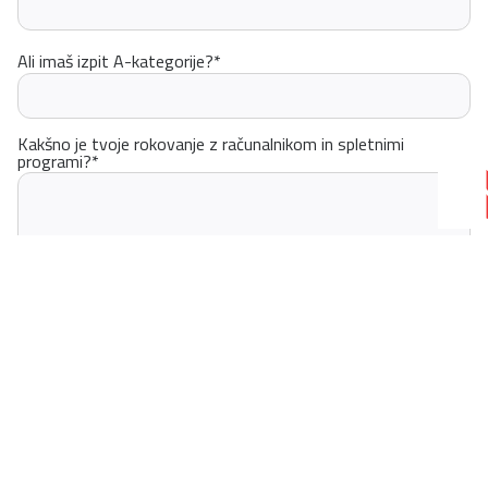
Ali imaš izpit A-kategorije?
*
Kakšno je tvoje rokovanje z računalnikom in spletnimi
programi?
*
Kaj je zate pri tem delovnem mestu največji izziv in kaj te