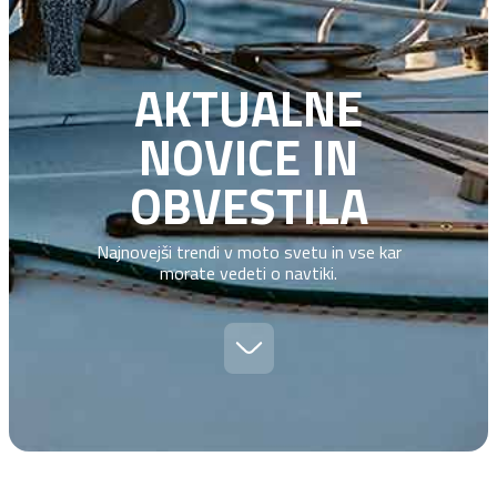
AKTUALNE
NOVICE IN
OBVESTILA
Najnovejši trendi v moto svetu in vse kar
morate vedeti o navtiki.